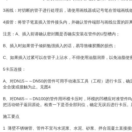
3画线：对切断的管子进行处理后，请使用画线器或记号笔在管端画线
4插管：将管子笔直插入管件接头内，并确认管件端部与画线位置的距离
注意：A、插入前请确认密封圈是否确实安装在管件的U型槽内；
B、插入时如果管子倾斜勉强插入的话，易导致橡胶圈的损伤；
C、如果插入过紧可以在管子上沾水，不得使用油脂润滑，以免油脂使
5卡压连接：
A、对DN15～～DN50的管件可用手动液压工具（工程）进行卡压
全合拢或接触为止。见图4
B、对DN65～～DN100的管件用环模卡压时，环模的凹槽应对准
把活动销子返回原处。检查一下是否全部到位，确定无误后进行卡压。压力
施工要点
1 薄壁不锈钢管、管件不宜与水泥浆、水泥、砂浆、拌合混凝土直接接