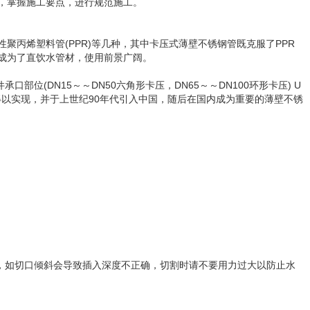
，掌握施工要点，进行规范施工。
丙烯塑料管(PPR)等几种，其中卡压式薄壁不锈钢管既克服了PPR
成为了直饮水管材，使用前景广阔。
DN15～～DN50六角形卡压，DN65～～DN100环形卡压) U
得以实现，并于上世纪90年代引入中国，随后在国内成为重要的薄壁不锈
线，如切口倾斜会导致插入深度不正确，切割时请不要用力过大以防止水