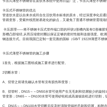
卡压式薄壁不锈钢管在直饮水系统中使用日益广泛，卡压式薄壁不锈钢
卡压式不锈钢管的优点
管道饮水是以自来水或符合生活饮用水标准的原水，经过深度净化后通过
管易变形，受紫外线照射易老化的缺点，又避免了普通不锈钢管需现场
卡压原理——将不锈钢卡压式管件端口部的环状U形槽内装有O形橡胶密封圈
形槽凸部缩径,从而压缩密封圈以保证足够的密封性能和连接强度。欧洲
钢连接方式。目前我国已定制一套完善的国标（GB/T 19228薄壁不
卡压式薄壁不锈钢管的施工步骤
1首先，根据施工图纸或施工要求进行配管。
2切断水管：
A、切管之前请先确认水管有没有损伤和变形；
B、切管时，DN15～～DN50水管可使用产生无毛刺和切屑较少的
管变形；DN65～～DN100水管可使用砂轮机或高速锯齿机进行切割
C、DN15～～DN100水管切断后应及时清除管端的毛刺和切屑，粘