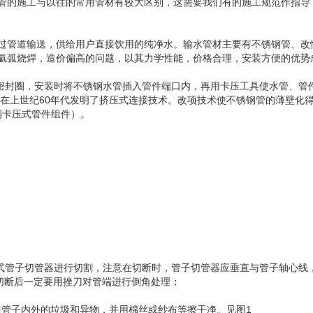
管的施工与以往的常用管材有较大区别，这需要我们有的施工规范作指导
管道输送，供给用户直接饮用的纯净水。输水管材主要有不锈钢管、改性聚
氩弧烧焊，造价偏高的问题，以其力学性能，价格合理，安装方便的优势
，安装时将不锈钢水管插入管件端口内，再用卡压工具使水管、管件承口部位(
在上世纪60年代发明了挤压式连接技术。改项技术使不锈钢管的薄壁化
锈钢卡压式管件组件）。
旋转式管子切管器进行切割，注意在切断时，管子切管器应垂直与管子轴心
，切断后一定要用挫刀对管端进行倒角处理；
附在管子内外的垃圾和异物，并用棉丝或纱布等擦干净。见图1