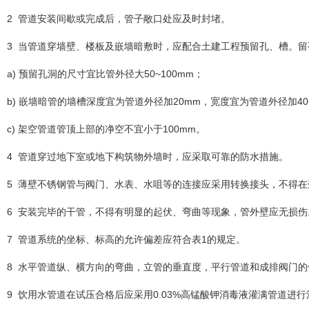
2 管道安装间歇或完成后，管子敞口处应及时封堵。
3 当管道穿墙壁、楼板及嵌墙暗敷时，应配合土建工程预留孔、槽。
a) 预留孔洞的尺寸宜比管外径大50~100mm；
b) 嵌墙暗管的墙槽深度宜为管道外径加20mm，宽度宜为管道外径加40
c) 架空管道管顶上部的净空不宜小于100mm。
4 管道穿过地下室或地下构筑物外墙时，应采取可靠的防水措施。
5 薄壁不锈钢管与阀门、水表、水咀等的连接应采用转换接头，不得
6 安装完毕的干管，不得有明显的起伏、弯曲等现象，管外壁应无损伤
7 管道系统的坐标、标高的允许偏差应符合表1的规定。
8 水平管道纵、横方向的弯曲，立管的垂直度，平行管道和成排阀门的
9 饮用水管道在试压合格后应采用0.03%高锰酸钾消毒液灌满管道进