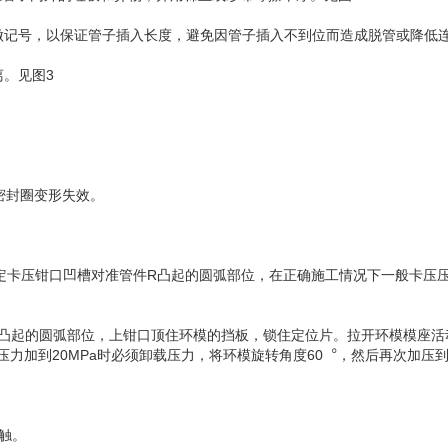
做记号，以保证管子插入长度，避免因管子插入不到位而造成脱管或降低连
。见图3
密封圈变形失效。
，确定卡压钳口凹槽对准管件R凸起的圆弧部位，在正确施工情况下一般卡
管件R凸起的圆弧部位，上钳口顶住环模的挡板，锁住定位片。拉开环模模
加到20MPa时必须卸载压力，将环模旋转角度60︒，然后再次加压到规
触。