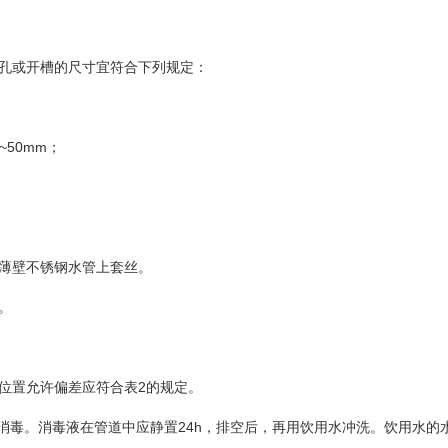
留孔或开槽的尺寸宜符合下列规定：
~50mm；
在薄壁不锈钢水管上套丝。
。
位置允许偏差应符合表2的规定。
行消毒。消毒液在管道中应静置24h，排空后，再用饮用水冲洗。饮用水的