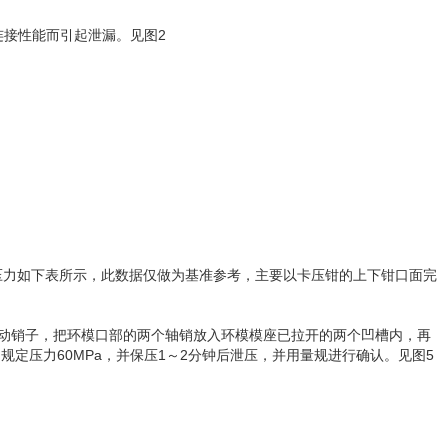
接性能而引起泄漏。见图2
压压力如下表所示，此数据仅做为基准参考，主要以卡压钳的上下钳口面完
座活动销子，把环模口部的两个轴销放入环模模座已拉开的两个凹槽内，再
定压力60MPa，并保压1～2分钟后泄压，并用量规进行确认。见图5